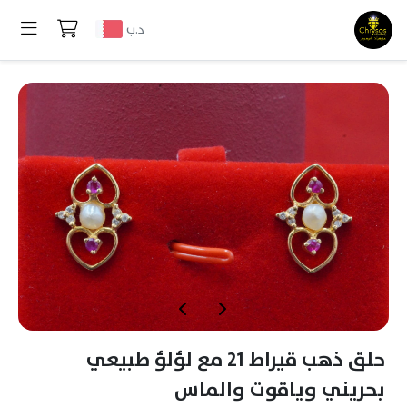
د.ب
حلق ذهب قيراط 21 مع لؤلؤ طبيعي
بحريني وياقوت والماس