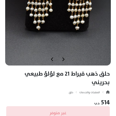
حلق ذهب قيراط 21 مع لؤلؤ طبيعي
بحريني
المنتجات والخدمات
حلق
514
د.ب
غير متوفر