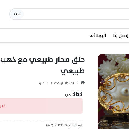
بحث
إتصل بنا
الوظائف
طبيعي
المنتجات والخدمات
حلق
363
د.ب
غير
كود المنتج:
M4Q3ZHXFU0