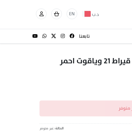
EN
د.ب
تابعنا
حلق محار طبيعي مع ذهب قيراط 21 وياقوت احمر
 متوفر
الحالة:
غير متوفر