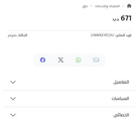
المنتجات والخدمات
حلق
671
د.ب
كود المنتج:
UWMKXYEG9U
الحالة:
متوفر
التفاصيل
السياسات
الخصائص