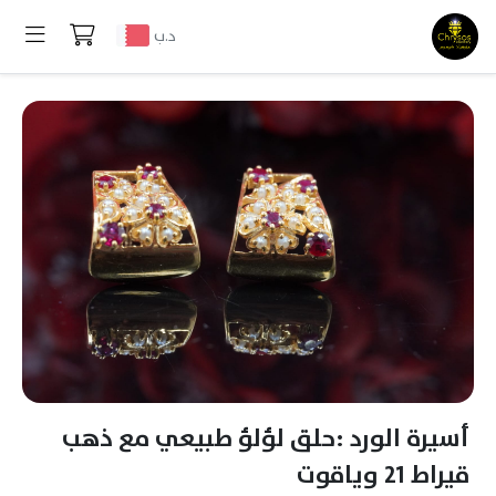
د.ب
أسيرة الورد :حلق لؤلؤ طبيعي مع ذهب
قيراط 21 وياقوت