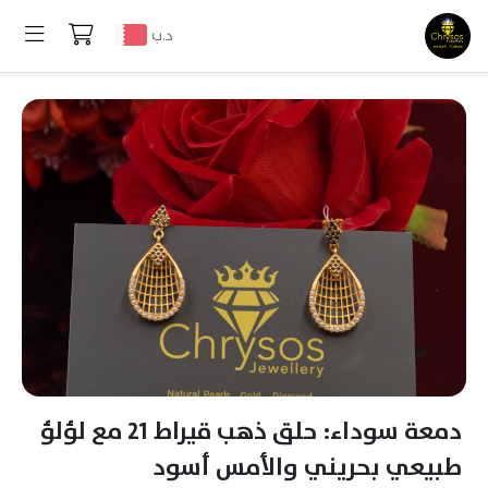
د.ب
دمعة سوداء: حلق ذهب قيراط 21 مع لؤلؤ
طبيعي بحريني والأمس أسود