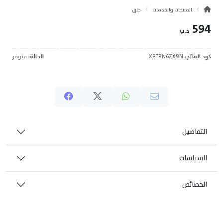
المنتجات والخدمات
حلق
594
د.ب
كود المنتج:
X8T8N6ZX9N
الحالة:
متوفر
التفاصيل
السياسات
الخصائص