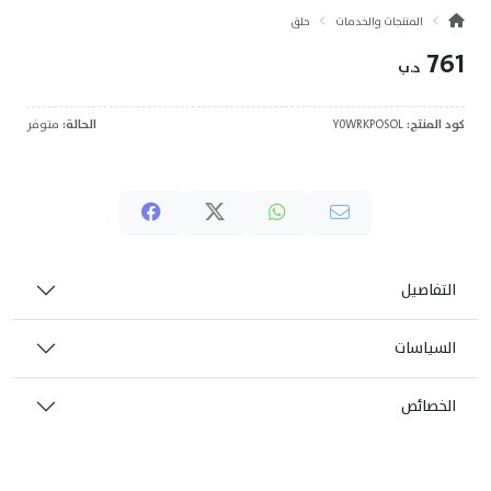
المنتجات والخدمات
حلق
761
د.ب
كود المنتج:
Y0WRKPOSOL
الحالة:
متوفر
التفاصيل
السياسات
الخصائص