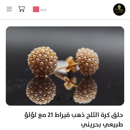
د.ب
حلق كرة الثلج ذهب قيراط 21 مع لؤلؤ
طبيعي بحريني