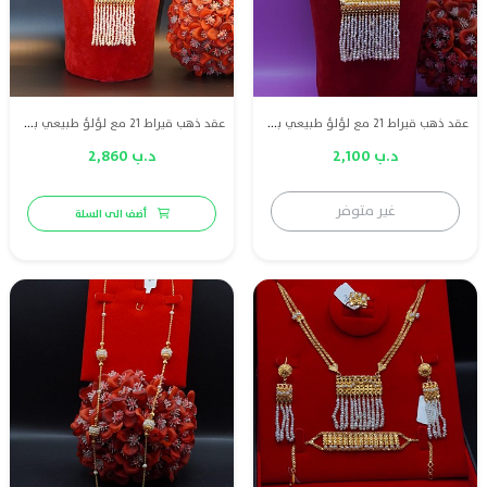
عقد ذهب قيراط 21 مع لؤلؤ طبيعي بحريني
عقد ذهب قيراط 21 مع لؤلؤ طبيعي بحريني
د.ب 2,100
د.ب 2,860
غير متوفر
أضف الى السلة