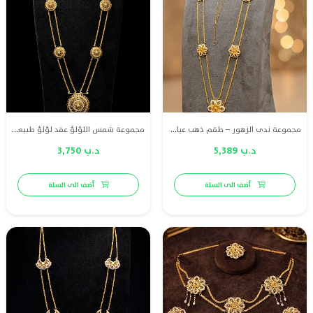
مجموعة ندى الزهور – طقم ذهب عيار 21 مع لؤلؤ طبيعي بحريني بتصميم أنيق يجسد الفخامة والأنوثة.
مجموعة شمس اللؤلؤ عقد لؤلؤ طبيعي بحريني مع ذهب عيار 21 – صياغة بحرينية فاخرة
د.ب 5,389
د.ب 3,750
أضف الى السلة
أضف الى السلة