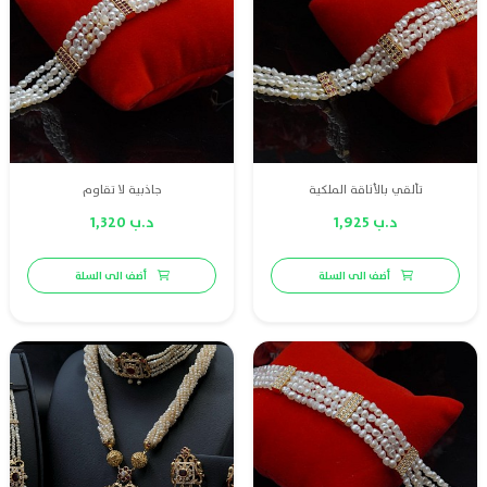
تألقي بالأناقة الملكية
جاذبية لا تقاوم
د.ب 1,925
د.ب 1,320
أضف الى السلة
أضف الى السلة