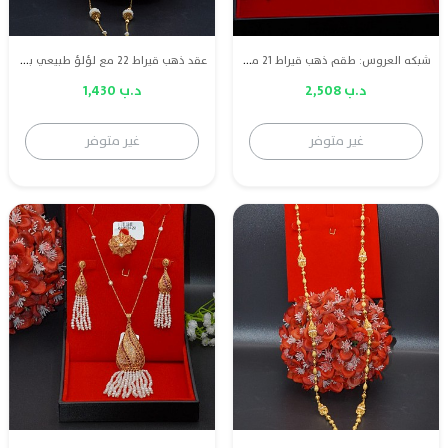
شبكه العروس: طقم ذهب قيراط 21 مع لؤلؤ طبيعي بحريني
عقد ذهب قيراط 22 مع لؤلؤ طبيعي بحريني
د.ب 2,508
د.ب 1,430
غير متوفر
غير متوفر