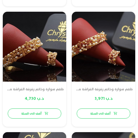
طقم سوارة وخاتم رفرفة الفراشة من ذهب عيار 21، مزين بلؤلؤ طبيعي بحريني وياقوت أحمر طبيعي لمظهر مفعم بالأنوثة والجاذبية.
طقم سوارة وخاتم رفرفة الفراشة من ذهب عيار 21، مرصع بلؤلؤ طبيعي بحريني والماس عالي الجودة (VS) لإطلالة ساحرة متكاملة.
د.ب 3,971
د.ب 4,730
أضف الى السلة
أضف الى السلة