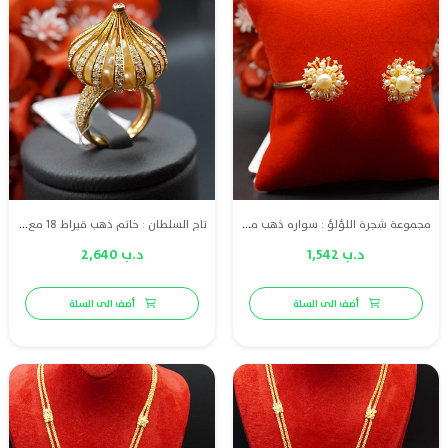
مجموعة شجرة اللؤلؤ : سواره ذهب مع لؤلؤ طبيعي بحريني والماس عالي الجودة
تاج السلطان : خاتم ذهب قيراط 18 مع لؤلؤ طبيعي بحريني والماس
د.ب 1,542
د.ب 2,640
أضف الى السلة
أضف الى السلة