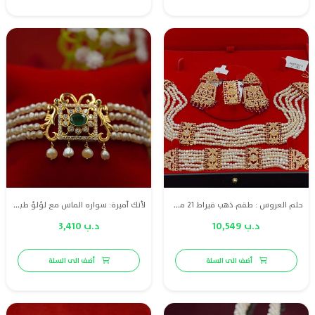
حلم العروس : طقم ذهب قيراط 21 مع لؤلؤ طبيعي وياقوت احمر طبيعي
لأنك أميرة: سواره الماس مع لؤلؤ طبيعي وزمرد وذهب قيراط 18
د.ب 10,549
د.ب 3,410
أضف الى السلة
أضف الى السلة