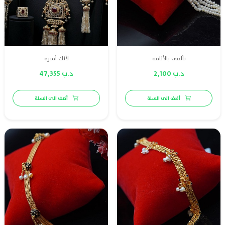
تألقي بالأناقة
لأنك أميرة
د.ب 2,100
د.ب 47,355
أضف الى السلة
أضف الى السلة