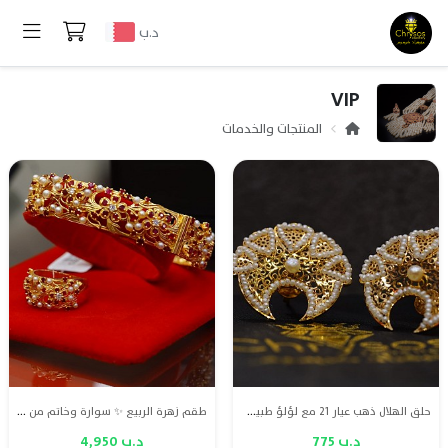
د.ب
VIP
المنتجات والخدمات
حلق الهلال ذهب عيار 21 مع لؤلؤ طبيعي بحريني، تصميم أنيق يجمع بين الفخامة وجمال اللؤلؤ البحريني الأصيل
طقم زهرة الربيع ✨ سوارة وخاتم من ذهب عيار 21 مع لؤلؤ طبيعي بحريني وياقوت طبيعي وماس VS، تناغم فاخر لإطلالة متكاملة.
د.ب 775
د.ب 4,950