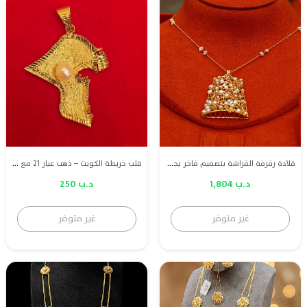
قلادة رفرفة الفراشة بتصميم فاخر يجسد الأناقة والنعومة، مصنوعة من ذهب عيار 21 ومزينة بلؤلؤ طبيعي بحريني فاخر وياقوت أحمر طبيعي، لتمنحك إطلالة راقية بلمسة من الفخامة والأصالة.
قلب خريطة الكويت – ذهب عيار 21 مع لؤلؤة بحرينية كبيرة مميزة بتصميم يعبر عن الفخامة.
د.ب 1,804
د.ب 250
غير متوفر
غير متوفر