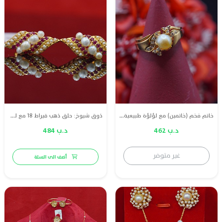
خاتم فخم (خاتمين) مع لؤلؤة طبيعية بحرينية راقية دمعة مع الماس
ذوق شيوخ: حلق ذهب قيراط 18 مع لؤلؤ طبيعي بحريني و ياقوت أحمر
د.ب 462
د.ب 484
غير متوفر
أضف الى السلة