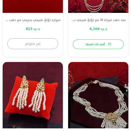
عقد ذهب قيراط 18 مع لؤلؤ طبيعي بحريني و ياقوت أحمر
سوارة لؤلؤ طبيعي بحريني مع ذهب قيراط 18 وياقوت احمر طبيعي
د.ب 4,364
د.ب 825
غير متوفر
أضف الى السلة