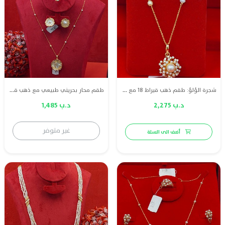
شجرة الؤلؤ: طقم ذهب قيراط 18 مع لؤلؤ طبيعي بحريني والماس
طقم محار بحريني طبيعي مع ذهب قيراط 21 و ياقوت احمر طبيعي والماس
د.ب 2,275
د.ب 1,485
غير متوفر
أضف الى السلة