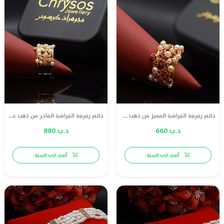
خاتم رفرفة الفراشة المميز من ذهب عيار 21، مزين بلؤلؤ طبيعي بحريني وياقوت أحمر طبيعي لإطلالة تنبض بالجمال والفخامة.
خاتم رفرفة الفراشة الفاخر من ذهب عيار 21، مرصع بلؤلؤ طبيعي بحريني ولمسة من الماس عالي الجودة (VS) ليمنحك إطلالة راقية لا مثيل لها.
د.ب 660
د.ب 880
أضف الى السلة
أضف الى السلة