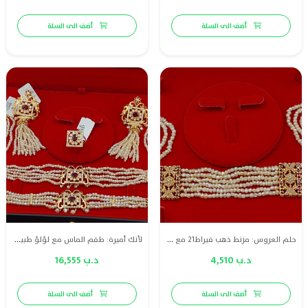
أضف الى السلة
أضف الى السلة
حلم العروس: مزنط ذهب قيراط21 مع لؤلؤ طبيعي بحريني وياقوت احمر طبيعي
لأنك أميرة: طقم الماس مع لؤلؤ طبيعي وياقوت وذهب قيراط 18
د.ب 4,510
د.ب 16,555
أضف الى السلة
أضف الى السلة