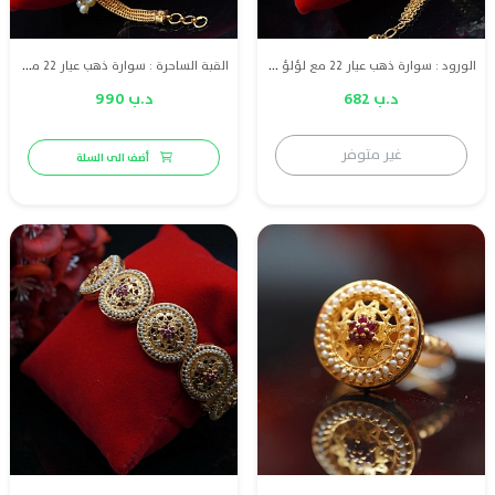
الورود : سوارة ذهب عيار 22 مع لؤلؤ طبيعي بحريني
القبة الساحرة : سوارة ذهب عيار 22 مع لؤلؤ طبيعي بحريني
د.ب 682
د.ب 990
غير متوفر
أضف الى السلة