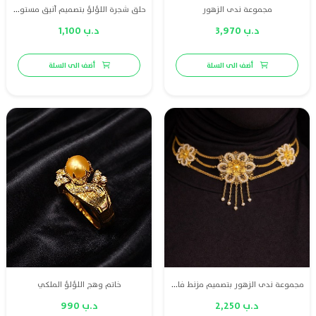
مجموعة ندى الزهور
حلق شجرة اللؤلؤ بتصميم أنيق مستوحى من الطبيعة
د.ب 3,970
د.ب 1,100
أضف الى السلة
أضف الى السلة
مجموعة ندى الزهور بتصميم مزنط فاخر من ذهب عيار 21 مع لؤلؤ طبيعي بحريني
خاتم وهج اللؤلؤ الملكي
د.ب 2,250
د.ب 990