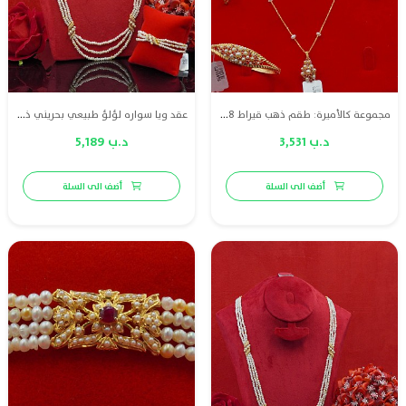
مجموعة كالأميرة: طقم ذهب قيراط 18 مع لؤلؤ طبيعي بحريني و ياقوت
عقد ويا سواره لؤلؤ طبيعي بحريني ذهب قيراط 18 مع ياقوت احمر
د.ب 3,531
د.ب 5,189
أضف الى السلة
أضف الى السلة