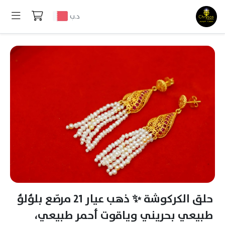
د.ب
حلق الكركوشة ✨ ذهب عيار 21 مرصّع بلؤلؤ
طبيعي بحريني وياقوت أحمر طبيعي،